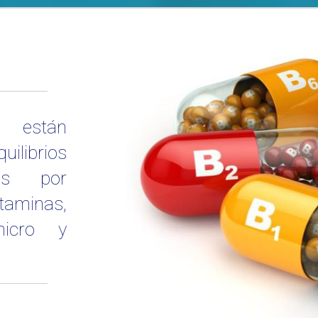
s están
librios
dos por
aminas,
micro y