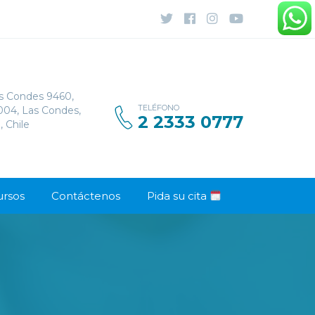
s Condes 9460,
TELÉFONO
1004, Las Condes,
2 2333 0777
, Chile
ursos
Contáctenos
Pida su cita