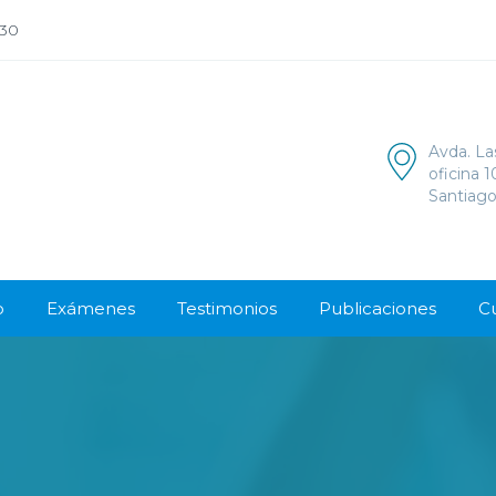
:30
Avda. La
oficina 
Santiago
o
Exámenes
Testimonios
Publicaciones
C