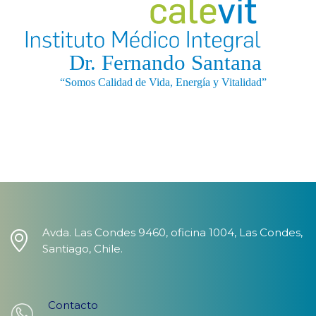
Avda. Las Condes 9460, oficina 1004, Las Condes,
Santiago, Chile.
Contacto