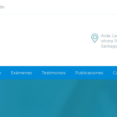
:30
Avda. La
oficina 
Santiago
o
Exámenes
Testimonios
Publicaciones
C