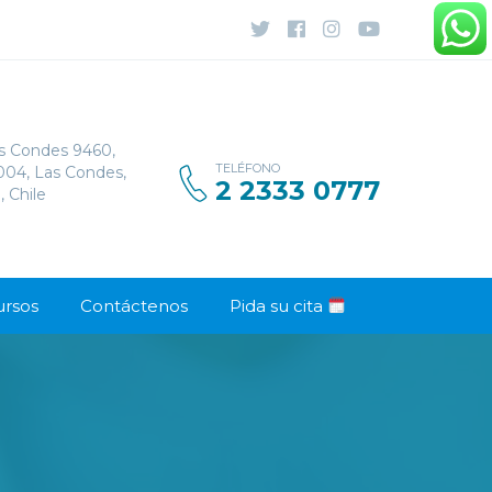
s Condes 9460,
TELÉFONO
1004, Las Condes,
2 2333 0777
, Chile
ursos
Contáctenos
Pida su cita