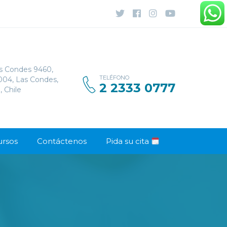
s Condes 9460,
TELÉFONO
1004, Las Condes,
2 2333 0777
, Chile
ursos
Contáctenos
Pida su cita