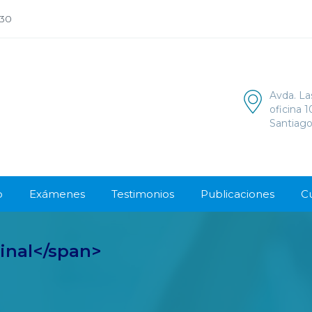
:30
Avda. La
oficina 
Santiago
o
Exámenes
Testimonios
Publicaciones
C
tinal</span>