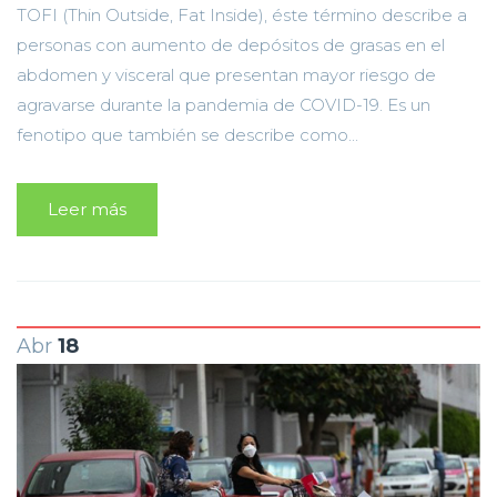
TOFI (Thin Outside, Fat Inside), éste término describe a
personas con aumento de depósitos de grasas en el
abdomen y visceral que presentan mayor riesgo de
agravarse durante la pandemia de COVID-19. Es un
fenotipo que también se describe como...
Leer más
Abr
18