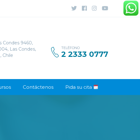
s Condes 9460,
TELÉFONO
1004, Las Condes,
2 2333 0777
, Chile
ursos
Contáctenos
Pida su cita