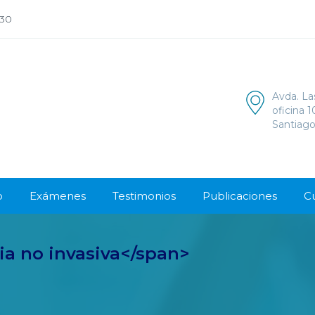
:30
Avda. La
oficina 
Santiago
o
Exámenes
Testimonios
Publicaciones
C
ia no invasiva</span>