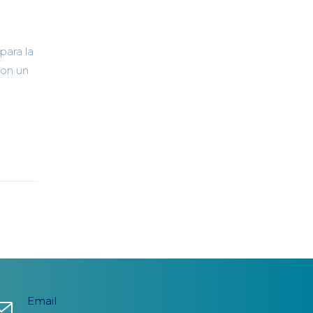
para la
con un
Email