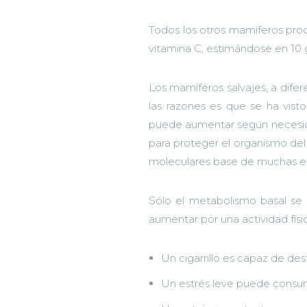
Todos los otros mamíferos prod
vitamina C, estimándose en 10 
Los mamíferos salvajes, a difer
las razones es que se ha vist
puede aumentar según necesidad
para proteger el organismo del 
moleculares base de muchas e
Sólo el metabolismo basal se 
aumentar por una actividad físi
Un cigarrillo es capaz de de
Un estrés leve puede consu