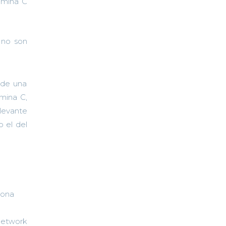
amina C
 no son
 de una
amina C,
levante
o el del
lona
Network