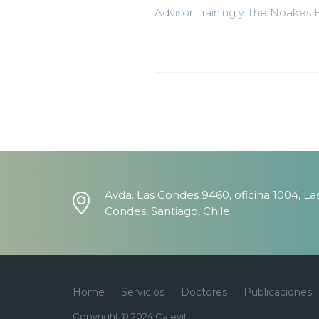
Advisor Training y The Noakes 
Avda. Las Condes 9460, oficina 1004, La
Condes, Santiago, Chile.
Home
Servicios
Doctores
Publicaciones
Copyright © 2024 Calevit