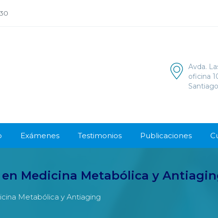
:30
Avda. La
oficina 
Santiago
o
Exámenes
Testimonios
Publicaciones
C
 en Medicina Metabólica y Antiagi
cina Metabólica y Antiaging