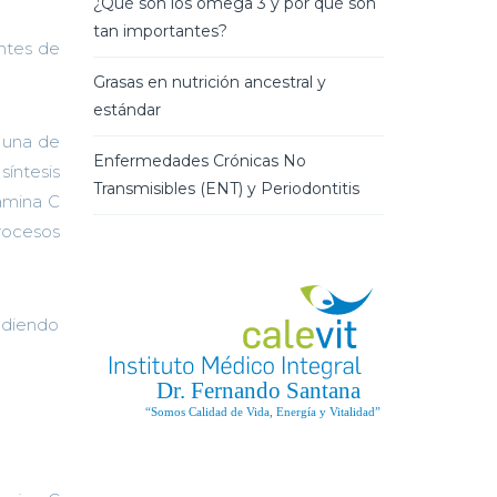
¿Qué son los omega 3 y por qué son
tan importantes?
antes de
Grasas en nutrición ancestral y
estándar
, una de
Enfermedades Crónicas No
íntesis
Transmisibles (ENT) y Periodontitis
tamina C
procesos
udiendo