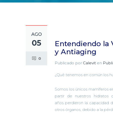
AGO
05
Entendiendo la 
y Antiaging
0
Publicado por
Calevit
en
Publ
¿
Qué
tenemos
en común
los h
Somos los únicos mamíferos en 
partir de nuestros hidrato
años
perdieron la capacidad de
otros órganos, debido a la pé