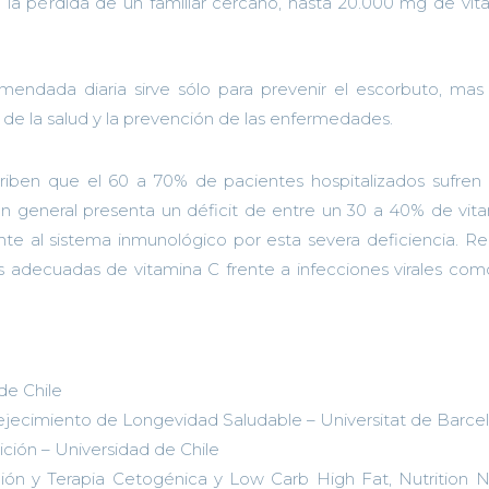
la pérdida de un familiar cercano, hasta 20.000 mg de vit
omendada diaria sirve sólo
para
prevenir el
escorbuto, mas
n de
la salud y
la prevención de las
enfermedades.
riben que el 60 a 70% de pacientes hospitalizados sufren
ión general presenta un déficit de entre un 30 a 40% de vit
e al sistema inmunológico por esta severa deficiencia. Re
is adecuadas de vitamina C frente a infecciones virales com
de Chile
ejecimiento de Longevidad Saludable – Universitat de Barce
ción – Universidad de Chile
ción y Terapia Cetogénica y Low Carb High Fat, Nutrition 