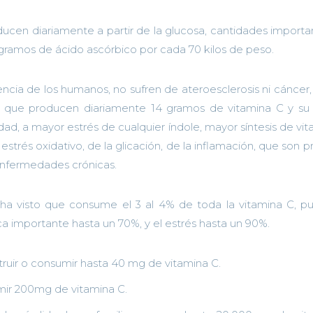
ucen diariamente a partir de la glucosa, cantidades import
gramos de ácido ascórbico por cada 70 kilos de peso.
encia de los humanos, no sufren de ateroesclerosis ni cáncer
o que producen diariamente 14 gramos de vitamina C y su s
, a mayor estrés de cualquier índole, mayor síntesis de vi
estrés oxidativo, de la glicación, de la inflamación, que son 
nfermedades crónicas.
ha visto que consume el 3 al 4% de toda la vitamina C, p
ca importante hasta un 70%, y el estrés hasta un 90%.
struir o consumir hasta 40 mg de vitamina C.
mir 200mg de vitamina C.