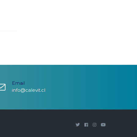
Email
info@calevit.cl