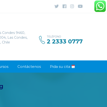
s Condes 9460,
TELÉFONO
1004, Las Condes,
2 2333 0777
, Chile
ursos
Contáctenos
Pida su cita
ng