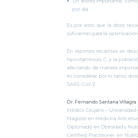
Un estrés importante, como 
por día.
Es por esto qu
e la dosis rec
suficientes para
la optimizació
En reportes recientes se desc
hipovitaminosis C, y la poblac
afectando de manera important
es considerar por lo tanto dos
SARS-CoV-2
.
Dr. Fernando Santana Villagra
Médico Cirujano – Universidad 
Magister en Medicina Anti-env
Diplomado en Obesidad y Nutri
C
ertifi
ed Practitioner en
Nutri