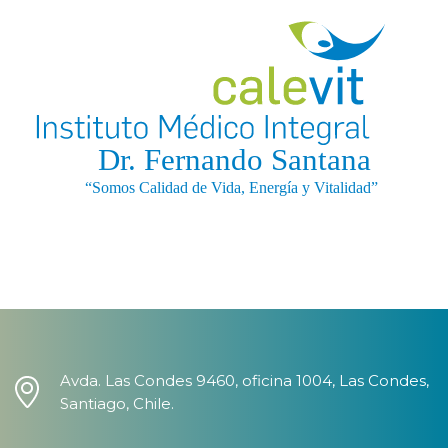
Avda. Las Condes 9460, oficina 1004, Las Condes,
Santiago, Chile.