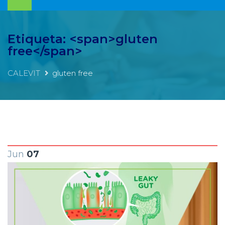
Etiqueta: <span>gluten
free</span>
CALEVIT
gluten free
Jun
07