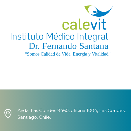
Avda. Las Condes 9460, oficina 1004, Las Condes,
Santiago, Chile.