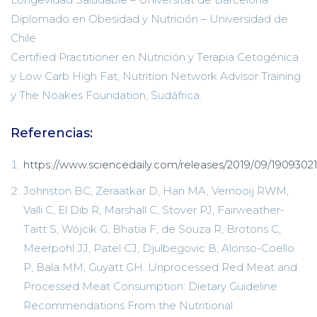
Diplomado en Obesidad y Nutrición – Universidad de
Chile
Certified Practitioner en Nutrición y Terapia Cetogénica
y Low Carb High Fat, Nutrition Network Advisor Training
y The Noakes Foundation, Sudáfrica.
Referencias:
https://www.sciencedaily.com/releases/2019/09/1909302
Johnston BC, Zeraatkar D, Han MA, Vernooij RWM,
Valli C, El Dib R, Marshall C, Stover PJ, Fairweather-
Taitt S, Wójcik G, Bhatia F, de Souza R, Brotons C,
Meerpohl JJ, Patel CJ, Djulbegovic B, Alonso-Coello
P, Bala MM, Guyatt GH. Unprocessed Red Meat and
Processed Meat Consumption: Dietary Guideline
Recommendations From the Nutritional