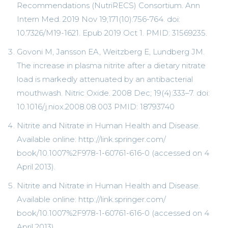
Recommendations (NutriRECS) Consortium. Ann
Intern Med. 2019 Nov 19;171(10):756-764. doi:
10.7326/M19-1621. Epub 2019 Oct 1. PMID: 31569235.
Govoni M, Jansson EA, Weitzberg E, Lundberg JM.
The increase in plasma nitrite after a dietary nitrate
load is markedly attenuated by an antibacterial
mouthwash. Nitric Oxide. 2008 Dec; 19(4):333–7. doi:
10.1016/j.niox.2008.08.003 PMID: 18793740
Nitrite and Nitrate in Human Health and Disease.
Available online: http://link.springer.com/
book/10.1007%2F978-1-60761-616-0 (accessed on 4
April 2013).
Nitrite and Nitrate in Human Health and Disease.
Available online: http://link.springer.com/
book/10.1007%2F978-1-60761-616-0 (accessed on 4
April 2013).