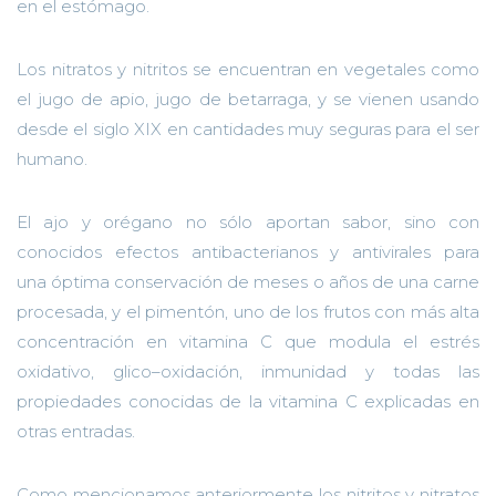
en el estómago.
Los nitratos y
nitritos
se
encuentran en vegetales como
el j
u
go de apio, jugo de betarraga
,
y se vienen usando
desde el siglo XIX en cantidades muy segur
a
s para el ser
humano.
El ajo y or
é
gano no s
ó
lo
aportan
sabor, sino con
conocidos efectos antibacterianos y antivirales para
una
ó
ptima conservación de meses o años
de
una carne
procesada,
y el pimentón, uno de los frutos con m
á
s alta
concentración en vitamina C
que modula
el estrés
oxidativo,
glico
–
oxidaci
ó
n, inmunidad y todas las
propiedades
conocidas
de la vitamina C
explicadas en
otras entradas.
Como mencionamos anteriormente l
os nitritos y nitratos