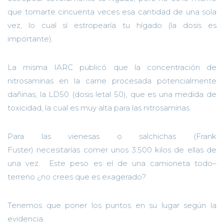
que tomarte
cincuenta veces esa cantidad de una sola
vez
, lo cual sí estropearía tu hígado
(
la dosis es
importante
)
.
La misma IARC public
ó que
la concentración de
nitrosaminas en
la
carne procesada potencialmente
dañinas
,
la LD50 (dosis letal 50),
que es una medida de
toxicidad,
la cual
es muy alta para las nitrosaminas.
Para
las vienesas o salchichas
(Frank
Fuster)
neces
itarías
comer unos 3.500 kilos de ellas de
una vez. Est
e peso es el de
una camioneta todo
–
terreno
¿no cr
e
es que
es
exa
gerado
?
Tenemos que poner los puntos en su lugar según la
evidencia.