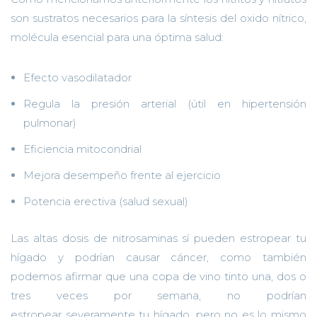
son sustratos necesarios para la síntesis del oxido nítrico,
mol
é
cula esencial para una
ó
ptima salud
:
Efecto vasodilatador
R
egula la presión arterial
(útil en hipertensión
pulmonar)
E
ficiencia mitocondrial
M
ejora
desempeño
frente al ejercicio
P
otencia erectiva
(salud sexual)
Las altas dosis de nitrosaminas
sí
pueden e
s
trope
a
r tu
hígado
y podrían causar cáncer,
como
también
podemos
afirmar
que
una copa de vino tinto
una, dos o
tres
veces por semana
,
no
podrían
estropear
severamente
tu hígado, pero
no es lo mismo