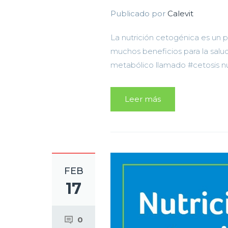
Publicado por
Calevit
La nutrición cetogénica es un 
muchos beneficios para la salu
metabólico llamado #cetosis nut
Leer más
FEB
17
0