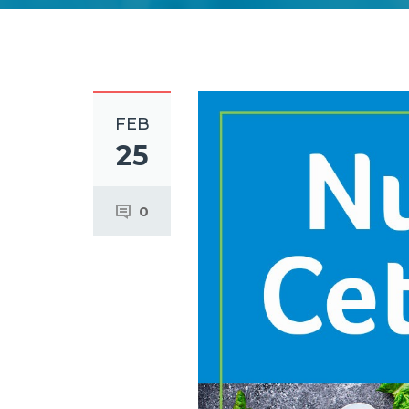
FEB
25
0