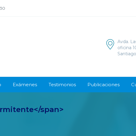
:30
Avda. La
oficina 
Santiago
o
Exámenes
Testimonios
Publicaciones
C
ermitente</span>