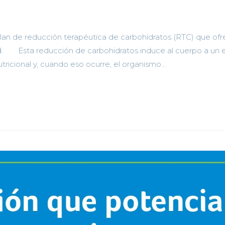
plan de reducción terapéutica de carbohidratos (RTC) que of
d.⠀ ⠀ Esta reducción de carbohidratos induce al cuerpo a un 
ricional y, cuando eso ocurre, el organismo...