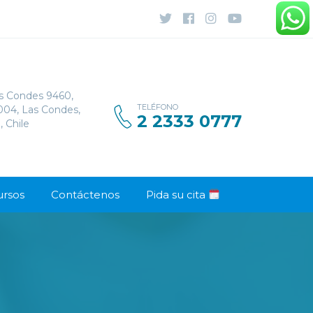
s Condes 9460,
TELÉFONO
1004, Las Condes,
2 2333 0777
, Chile
ursos
Contáctenos
Pida su cita